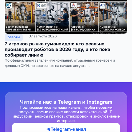
07 августа 2026
ОБЗОРЫ
7 игроков рынка гуманоидов: кто реально
производит роботов в 2026 году, а кто пока
собирает линию
По официальным заявлениям компаний, отраслевым трекерам и
деловым СМИ, по состоянию на начало августа ...
Читайте нас в Telegram и Instagram
Подписывайтесь на наши каналы, чтобы первыми
получать самые свежие новости казахстанской IT-
индустрии, анонсы грантов, стажировок и эксклюзивные
интервью.
Telegram-канал