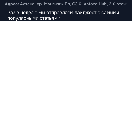
Адрес:
Астана, пр. Мангилик Ел, С3.6, Astana Hub, 3-й этаж
Предложить новость
Раз в неделю мы отправляем дайджест с самыми
популярными статьями.
Имя
*
Email
*
Подписаться
© 2026 RAEM. Все права защищены.
Политика конфиденциальности
Пользовательское соглашение