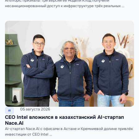
Anthropic признала: три версии её модели Клод получили
несанкционированный доступ к инфраструктуре трёх реальных ...
05 августа 2026
AI
CEO Intel вложился в казахстанский AI-стартап
Nace.AI
AI-стартап Nace.AI с офисами в Астане и Кремниевой долине привлёк
инвестиции от CEO Intel ...