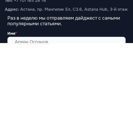
Тел:
+7 701 185 28 76
Адрес:
Астана, пр. Мангилик Ел, С3.6, Astana Hub, 3-й этаж
Раз в неделю мы отправляем дайджест с самыми
популярными статьями.
Предложить новость
Имя
*
Email
*
Подписаться
© 2026 RAEM. Все права защищены.
Политика конфиденциальности
Пользовательское соглашение