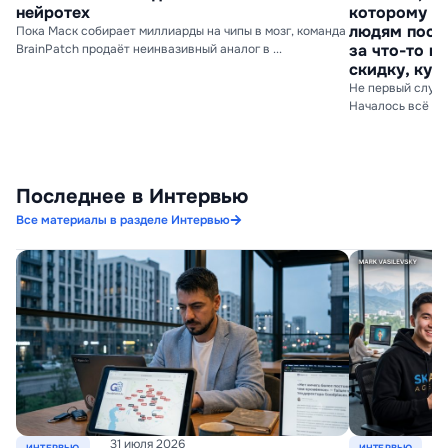
нейротех
которому по
людям посто
Пока Маск собирает миллиарды на чипы в мозг, команда
за что-то в
BrainPatch продаёт неинвазивный аналог в ...
скидку, куп
Не первый случа
Началось всё зад
Последнее в Интервью
Все материалы в разделе Интервью
31 июля 2026
ИНТЕРВЬЮ
ИНТЕРВЬЮ