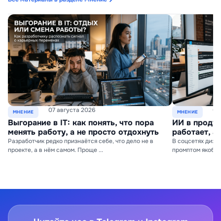
07 августа 2026
06
МНЕНИЕ
МНЕНИЕ
Выгорание в IT: как понять, что пора
ИИ в продук
менять работу, а не просто отдохнуть
работает, а
Разработчик редко признаётся себе, что дело не в
В соцсетях дизай
проекте, а в нём самом. Проще ...
промптом якобы д