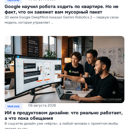
ОБЗОРЫ
Google научил робота ходить по квартире. Но не
факт, что он завяжет вам мусорный пакет
30 июля Google DeepMind показал Gemini Robotics 2 — первую свою
модель, которая управляет ...
06 августа 2026
МНЕНИЕ
ИИ в продуктовом дизайне: что реально работает,
а что пока обещания
В соцсетях дизайн уже «мёртв», а любой человек с промптом якобы
делает за час ...