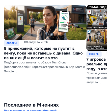
08 августа 2026
ОБЗОРЫ
8 приложений, которые не пустят в
ленту, пока не встанешь с дивана. Одно
07
ОБЗОРЫ
из них ещё и платит за это
7 игроков р
Подборка составлена по обзору TechCrunch
реально про
(techcrunch.com) и карточкам приложений в App Store и
году, а кто
Google ...
По официальным
трекерам и дело
августа ...
Последнее в Мнениях
Все материалы в разделе Мнение