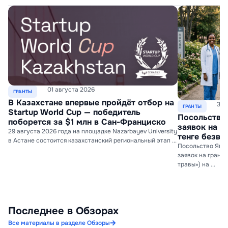
01 августа 2026
ГРАНТЫ
В Казахстане впервые пройдёт отбор на
31 
ГРАНТЫ
Startup World Cup — победитель
Посольство
поборется за $1 млн в Сан-Франциско
заявок на г
29 августа 2026 года на площадке Nazarbayev University
тенге безво
в Астане состоится казахстанский региональный этап ...
Посольство Япон
заявок на гран
травы») на ...
Последнее в Обзорах
Все материалы в разделе Обзоры