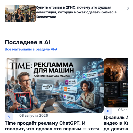
Купить отзывы в 2ГИС: почему это худшая
инвестиция, которую может сделать бизнес в
Казахстане
Последнее в AI
Все материалы в разделе AI
06 авгу
AI
08 августа 2026
Джалиль Ахм
AI
видео в Каз
Time продаёт рекламу ChatGPT. И
до десятко
говорит, что сделал это первым — хотя