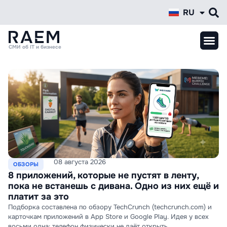
RU
KZ
СМИ об IT и бизнесе
08 августа 2026
ОБЗОРЫ
8 приложений, которые не пустят в ленту,
пока не встанешь с дивана. Одно из них ещё и
платит за это
Подборка составлена по обзору TechCrunch (techcrunch.com) и
карточкам приложений в App Store и Google Play. Идея у всех
восьми одна: телефон физически не даёт открыть ...